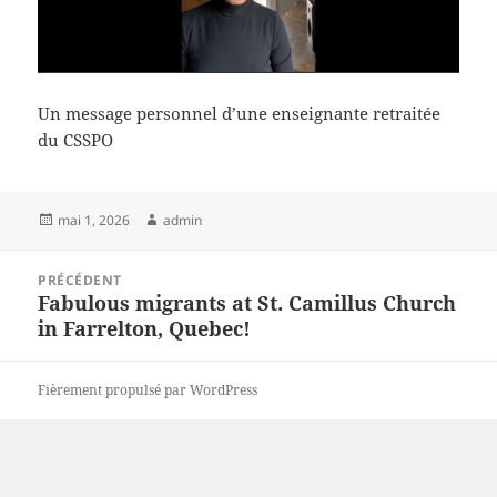
Un message personnel d’une enseignante retraitée
du CSSPO
Publié
Auteur
mai 1, 2026
admin
le
Navigation
PRÉCÉDENT
de
Fabulous migrants at St. Camillus Church
Article
l’article
in Farrelton, Quebec!
précédent :
Fièrement propulsé par WordPress