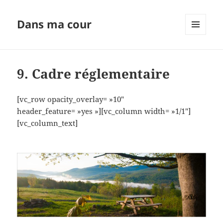
Dans ma cour
MENU
ET
WIDGETS
9. Cadre réglementaire
[vc_row opacity_overlay= »10″
header_feature= »yes »][vc_column width= »1/1″]
[vc_column_text]